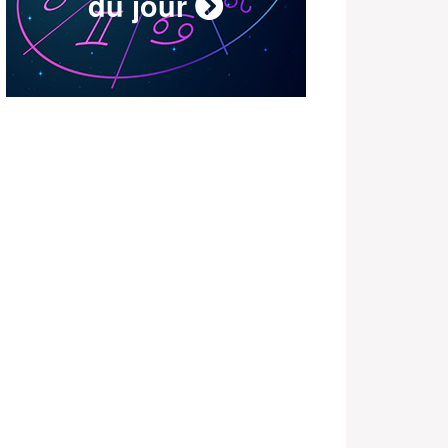
du jour