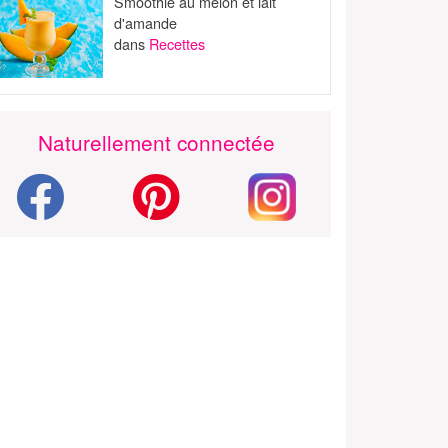
Smoothie au melon et lait
d'amande
dans
Recettes
Naturellement connectée