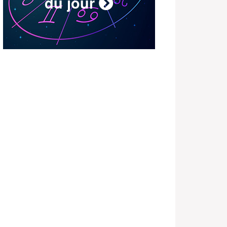
du jour