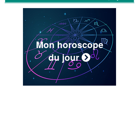
Mon horoscope
du jour