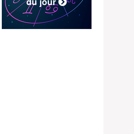
du jour