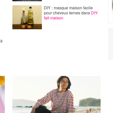
e
DIY : masque maison facile
pour cheveux ternes
dans
DIY
fait maison
 à