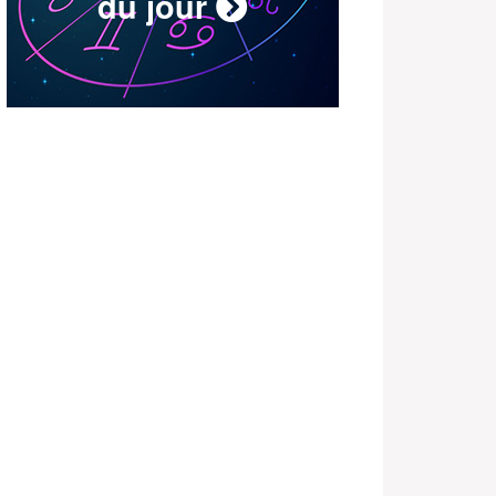
du jour