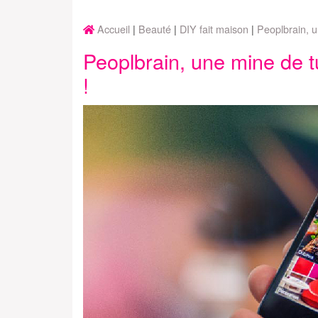
Accueil
Beauté
DIY fait maison
Peoplbrain, un
Peoplbrain, une mine de tut
!