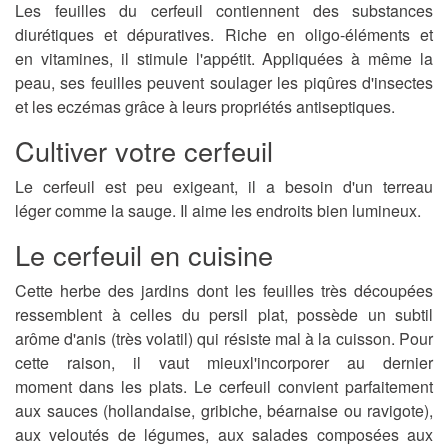
Les feuilles du cerfeuil contiennent des substances
diurétiques et dépuratives. Riche en
oligo-éléments
et
en
vitamines
, il
stimule l'appétit
. Appliquées à même la
peau, ses feuilles peuvent
soulager les piqûres d'insectes
et les eczémas
grâce à leurs
propriétés antiseptiques
.
Cultiver votre cerfeuil
Le cerfeuil est peu exigeant, il a besoin d'un
terreau
léger
comme la sauge. Il aime les
endroits bien lumineux
.
Le cerfeuil en cuisine
Cette herbe des jardins dont les feuilles très découpées
ressemblent à celles du persil plat, possède
un subtil
arôme d'anis
(très volatil) qui
résiste mal à la cuisson
. Pour
cette raison, il vaut mieux
l'incorporer au dernier
moment
dans les plats. Le cerfeuil convient parfaitement
aux sauces (hollandaise, gribiche, béarnaise ou ravigote),
aux veloutés de légumes, aux salades composées aux