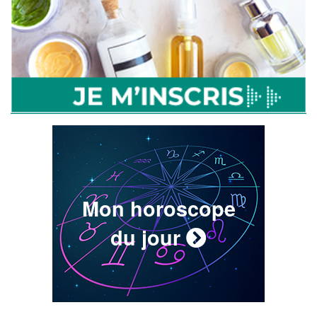
Mon horoscope
du jour