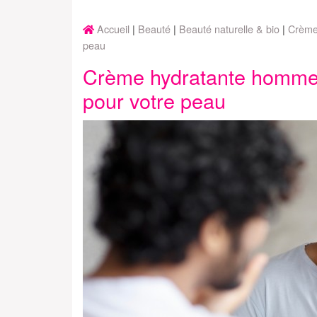
Accueil
Beauté
Beauté naturelle & bio
Crème 
peau
Crème hydratante homme :
pour votre peau