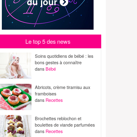
du jour
Le top 5 des news
Soins quotidiens de bébé : les
bons gestes à connaître
dans
Bébé
Abricots, crème tiramisu aux
framboises
dans
Recettes
Brochettes reblochon et
boulettes de viande parfumées
dans
Recettes