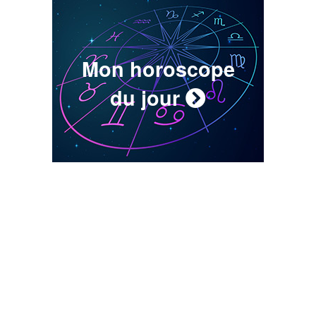
Mon horoscope
du jour