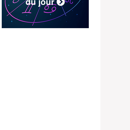
du jour