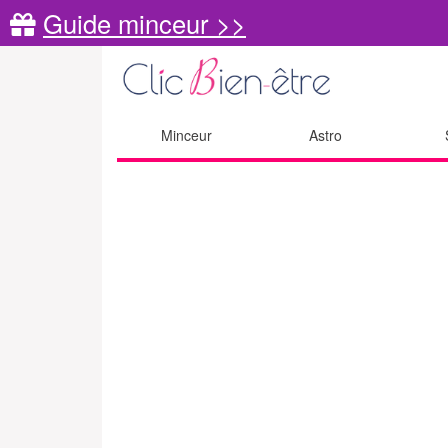
Guide minceur >>
Minceur
Astro