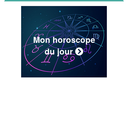
Mon horoscope
du jour