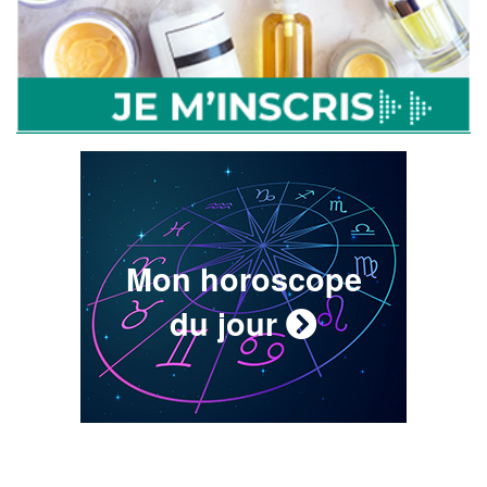
Mon horoscope
du jour