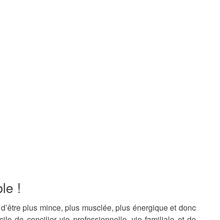
le !
d’être plus mince, plus musclée, plus énergique et donc
ile de concilier vie professionnelle, vie familiale et de