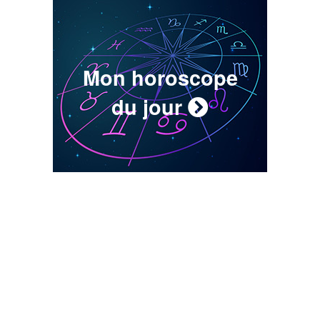
Mon horoscope
du jour