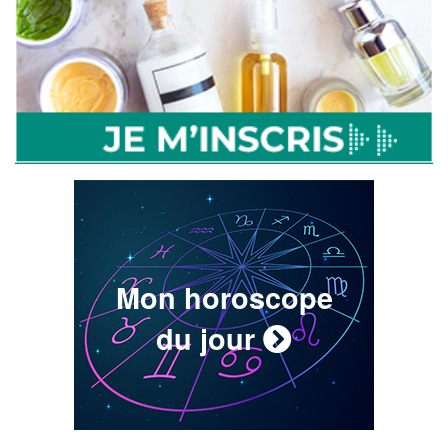
Mon horoscope
du jour