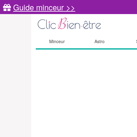
Guide minceur >>
Minceur
Astro