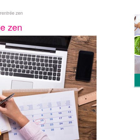
 rentrée zen
ée zen