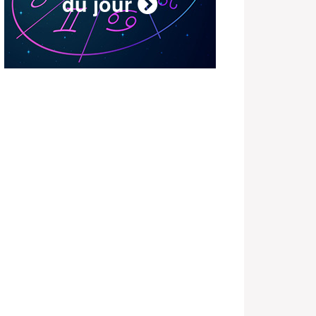
du jour