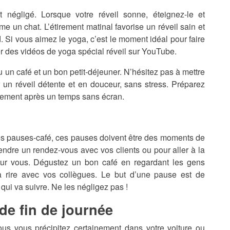
 négligé. Lorsque votre réveil sonne, éteignez-le et
 un chat. L’étirement matinal favorise un réveil sain et
 Si vous aimez le yoga, c’est le moment idéal pour faire
 des vidéos de yoga spécial réveil sur YouTube.
 un café et un bon petit-déjeuner. N’hésitez pas à mettre
r un réveil détente et en douceur, sans stress. Préparez
ulement après un temps sans écran.
 des pauses-café, ces pauses doivent être des moments de
rendre un rendez-vous avec vos clients ou pour aller à la
ur vous. Dégustez un bon café en regardant les gens
rire avec vos collègues. Le but d’une pause est de
 qui va suivre. Ne les négligez pas !
 de fin de journée
vous vous précipitez certainement dans votre voiture ou