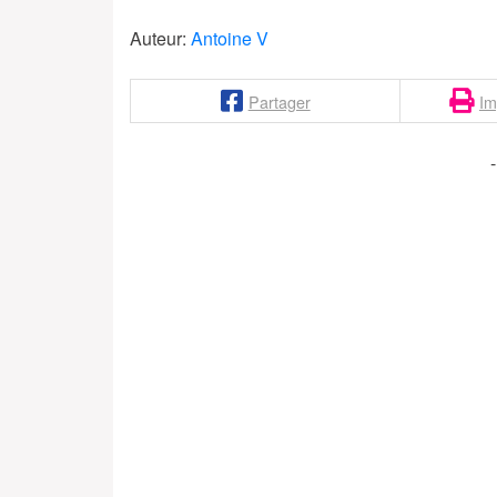
Auteur:
Antoine V
Partager
Im