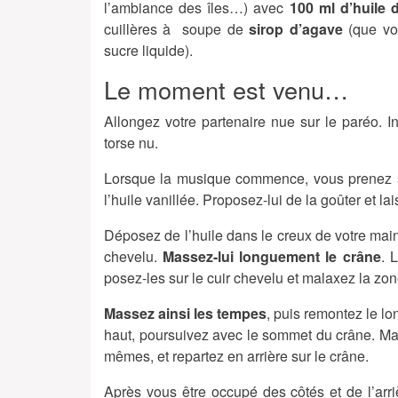
l’ambiance des îles…) avec
100 ml d’huile 
cuillères à soupe de
sirop d’agave
(que vou
sucre liquide).
Le moment est venu…
Allongez votre partenaire nue sur le paréo. 
torse nu.
Lorsque la musique commence, vous prenez s
l’huile vanillée. Proposez-lui de la goûter et l
Déposez de l’huile dans le creux de votre main 
chevelu.
Massez-lui longuement le crâne
. 
posez-les sur le cuir chevelu et malaxez la zon
Massez ainsi les tempes
, puis remontez le lo
haut, poursuivez avec le sommet du crâne. M
mêmes, et repartez en arrière sur le crâne.
Après vous être occupé des côtés et de l’arri