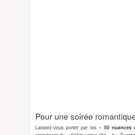
Pour une soirée romantique
Laissez-vous porter par les «
50 nuances 
emmènera du « Sphinx pour elle » à « Sucrée 