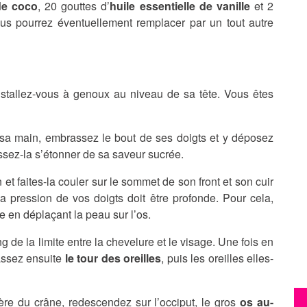
de coco
, 20 gouttes d’
huile essentielle de vanille
et 2
s pourrez éventuellement remplacer par un tout autre
Installez-vous à genoux au niveau de sa tête. Vous êtes
a main, embrassez le bout de ses doigts et y déposez
aissez-la s’étonner de sa saveur sucrée.
et faites-la couler sur le sommet de son front et son cuir
La pression de vos doigts doit être profonde. Pour cela,
e en déplaçant la peau sur l’os.
ng de la limite entre la chevelure et le visage. Une fois en
assez ensuite
le tour des oreilles
, puis les oreilles elles-
ère du crâne, redescendez sur l’occiput, le gros
os au-