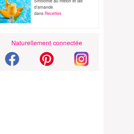
Smoothie au melon et lait
d'amande
dans
Recettes
Naturellement connectée