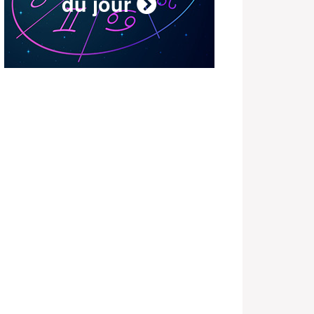
du jour