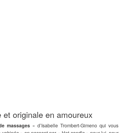
 et originale en amoureux
de massages
» d’Isabelle Trombert-Gimeno qui vous
vahinée » en passant par « Hot candle » pour lui, pour