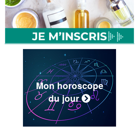
Mon horoscope
du jour