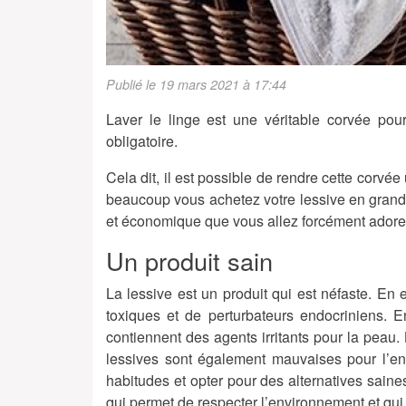
Publié le 19 mars 2021 à 17:44
Laver le linge est une véritable corvée pou
obligatoire.
Cela dit, il est possible de rendre cette corv
beaucoup vous achetez votre lessive en grande
et économique que vous allez forcément adorer.
Un produit sain
La lessive est un produit qui est néfaste. En 
toxiques et de perturbateurs endocriniens. 
contiennent des agents irritants pour la peau. 
lessives sont également mauvaises pour l’e
habitudes et opter pour des alternatives sai
qui permet de respecter l’environnement et qui