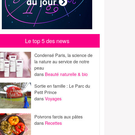
du jour
Le top 5 des news
Condensé Paris, la science de
la nature au service de notre
peau
dans
Beauté naturelle & bio
Sortie en famille : Le Parc du
Petit Prince
dans
Voyages
Poivrons farcis aux pâtes
dans
Recettes