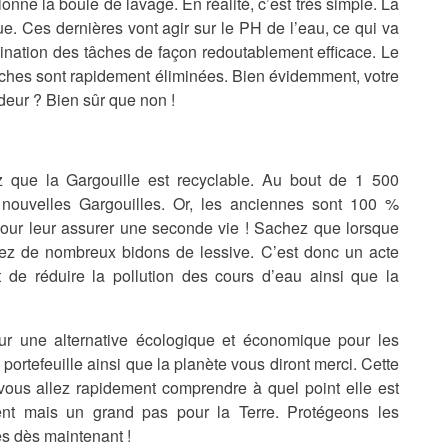
ne la boule de lavage. En réalité, c’est très simple. La
e. Ces dernières vont agir sur le PH de l’eau, ce qui va
mination des tâches de façon redoutablement efficace. Le
 tâches sont rapidement éliminées. Bien évidemment, votre
odeur ? Bien sûr que non !
z que la Gargouille est recyclable. Au bout de 1 500
 nouvelles Gargouilles. Or, les anciennes sont 100 %
pour leur assurer une seconde vie ! Sachez que lorsque
ez de nombreux bidons de lessive. C’est donc un acte
t de réduire la pollution des cours d’eau ainsi que la
ur une alternative écologique et économique pour les
e portefeuille ainsi que la planète vous diront merci. Cette
 vous allez rapidement comprendre à quel point elle est
ment mais un grand pas pour la Terre. Protégeons les
s dès maintenant !