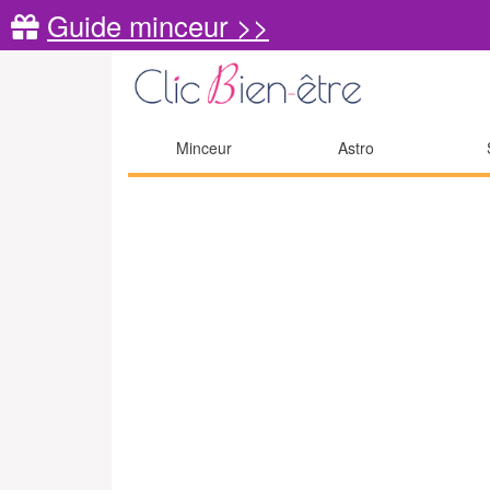
Guide minceur >>
Minceur
Astro