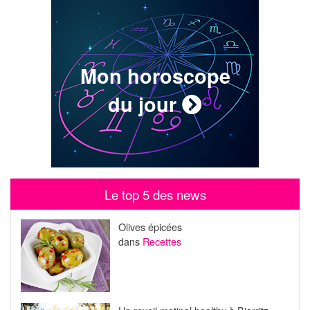
Mon horoscope
du jour
Le top 5 des news
Olives épicées
dans
Recettes