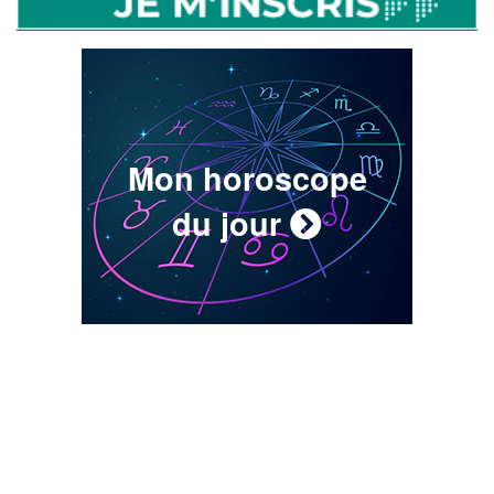
Mon horoscope
du jour