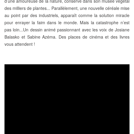
d’une
amoureuse de la nature
, conserve dans son musée végétal
des milliers de plantes... Parallèlement, une nouvelle céréale mise
au point par des industriels, apparaît comme la solution miracle
pour enrayer la faim dans le monde. Mais la catastrophe n’est
pas loin...Un
dessin animé passionnant
avec les voix de
Josiane
Balasko
et
Sabine Azéma
. Des places de cinéma et des livres
vous attendent !