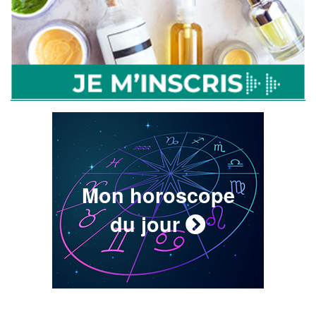
Mon horoscope
du jour