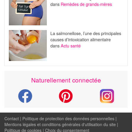
dans
Remèdes de grands-mères
La salmonellose, l’une des principales
causes d’intoxication alimentaire
dans
Actu santé
Naturellement connectée
Contact
|
Politique de protection des données personnelles
|
Mentions légales et conditions générales d'utilisation du site
|
Politique de cookies
|
Choix du consentement