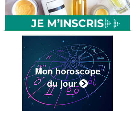
Mon horoscope
du jour