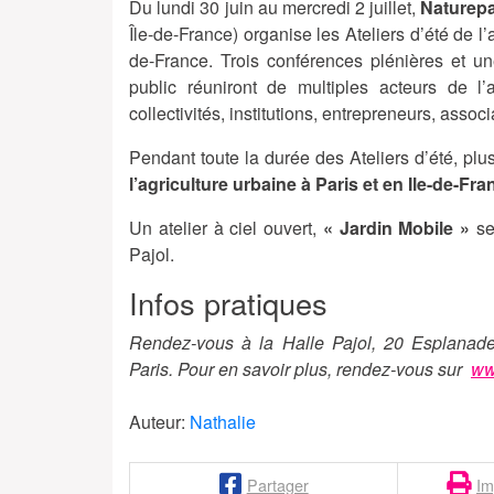
Du lundi 30 juin au mercredi 2 juillet,
Naturepa
Île-de-France) organise les Ateliers d’été de l’a
de-France. Trois conférences plénières et u
public réuniront de multiples acteurs de l’a
collectivités, institutions, entrepreneurs, associ
Pendant toute la durée des Ateliers d’été, plu
l’agriculture urbaine à Paris et en Ile-de-Fra
Un atelier à ciel ouvert,
« Jardin Mobile »
se 
Pajol.
Infos pratiques
Rendez-vous à la Halle Pajol, 20 Esplanad
Paris. Pour en savoir plus, rendez-vous sur
www
Auteur:
Nathalie
Partager
Im