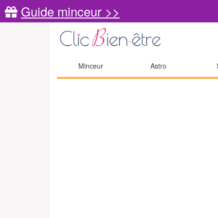
Guide minceur >>
Minceur
Astro