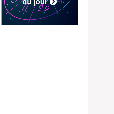
du jour