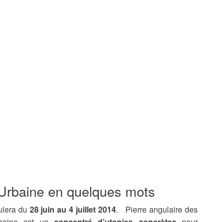
e Urbaine en quelques mots
ulera du
28 juin au 4 juillet 2014
. Pierre angulaire des
iurbaine est un
concentré d’utopies concrètes
pour