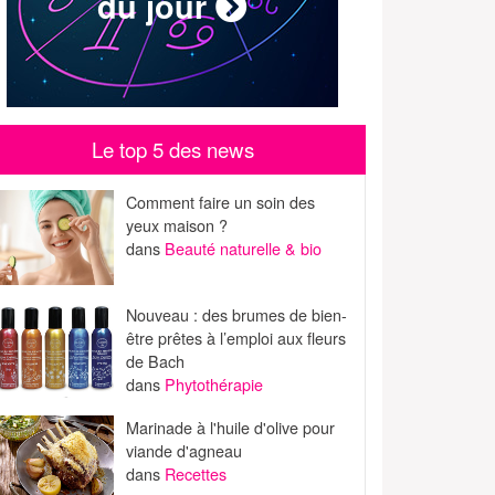
du jour
Le top 5 des news
Comment faire un soin des
yeux maison ?
dans
Beauté naturelle & bio
Nouveau : des brumes de bien-
être prêtes à l’emploi aux fleurs
de Bach
dans
Phytothérapie
Marinade à l'huile d'olive pour
viande d'agneau
dans
Recettes