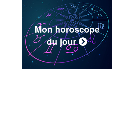
Mon horoscope
du jour