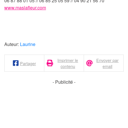
06 87 88 01 05 // 06 85 25 05 59 //
04 90 21 56 70
www.maslafleur.com
Auteur:
Laurine
Imprimer le
Envoyer par
Partager
contenu
email
- Publicité -