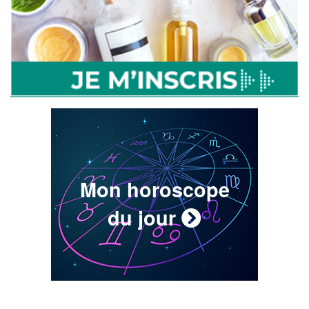
Mon horoscope
du jour