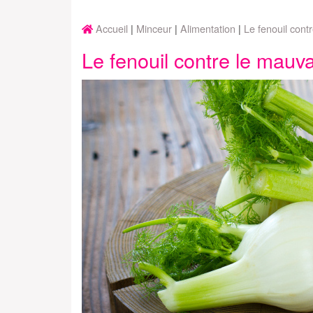
Accueil
Minceur
Alimentation
Le fenouil cont
Le fenouil contre le mauva