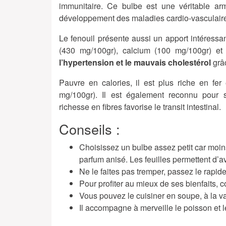
immunitaire. Ce bulbe est une véritable arme
développement des maladies cardio-vasculaire
Le fenouil présente aussi un apport intéressa
(430 mg/100gr), calcium (100 mg/100gr) et 
l’hypertension et le mauvais cholestérol
grâc
Pauvre en calories, il est plus riche en fer
mg/100gr). Il est également reconnu pour se
richesse en fibres favorise le transit intestinal.
Conseils :
Choisissez un bulbe assez petit car moins
parfum anisé. Les feuilles permettent d’av
Ne le faites pas tremper, passez le rapid
Pour profiter au mieux de ses bienfaits,
Vous pouvez le cuisiner en soupe, à la v
Il accompagne à merveille le poisson et le