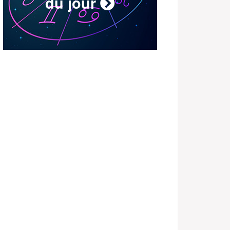
du jour