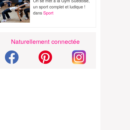
On se met à la Gym Suédoise,
un sport complet et ludique !
dans
Sport
Naturellement connectée