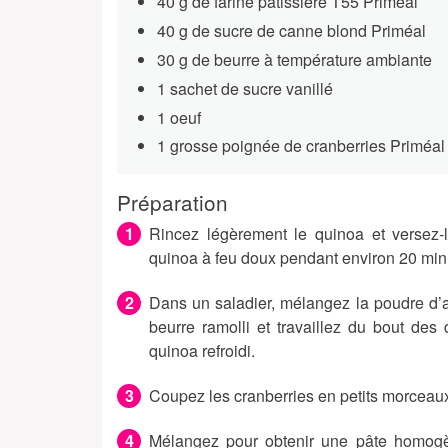
40 g de farine pâtissière T55 Priméal
40 g de sucre de canne blond Priméal
30 g de beurre à température ambiante
1 sachet de sucre vanillé
1 oeuf
1 grosse poignée de cranberries Priméal
Préparation
Rincez légèrement le quinoa et versez-
quinoa à feu doux pendant environ 20 min. 
Dans un saladier, mélangez la poudre d’am
beurre ramolli et travaillez du bout des 
quinoa refroidi.
Coupez les cranberries en petits morceaux
Mélangez pour obtenir une pâte homogèn