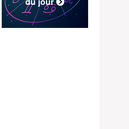
du jour