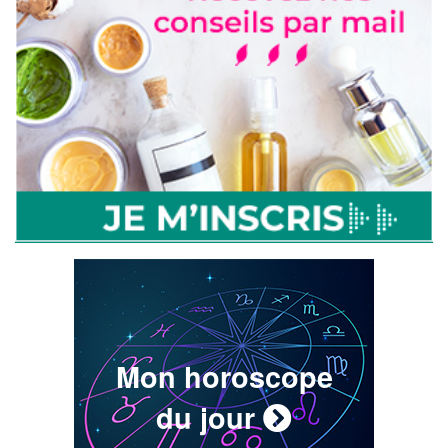
Mon horoscope
du jour