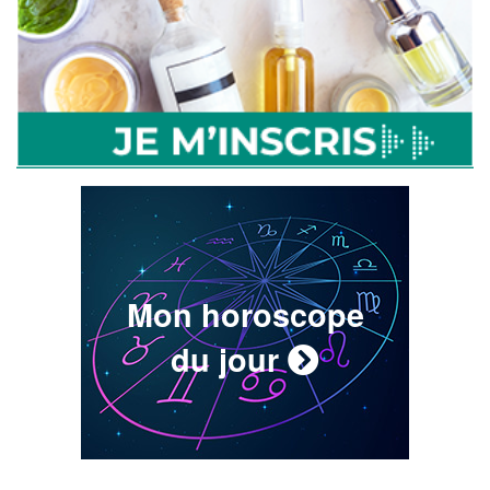
Mon horoscope
du jour