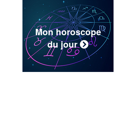
Mon horoscope
du jour