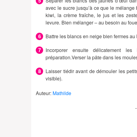
Séparer les blancs des jaunes d’œuf dans 
avec le sucre jusqu’à ce que le mélange b
kiwi, la crème fraîche, le jus et les zest
levure. Bien mélanger – au besoin au fouet
Battre les blancs en neige bien fermes au b
Incorporer ensuite délicatement le
préparation.Verser la pâte dans les moules
Laisser tiédir avant de démouler les petit
visible).
Auteur:
Mathilde