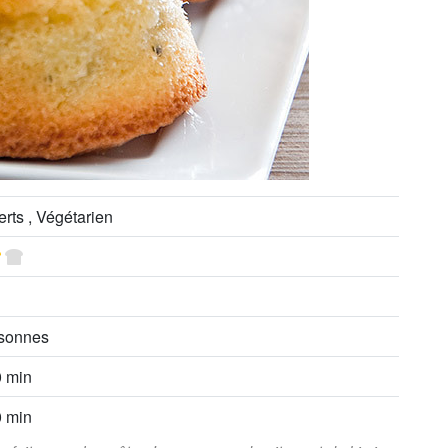
rts , Végétarien
rsonnes
0 min
0 min