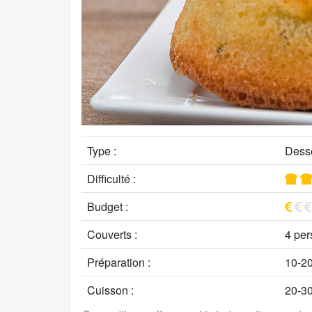
Type :
Desse
Difficulté :
Budget :
Couverts :
4 pe
Préparation :
10-2
Cuisson :
20-3