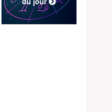
du jour