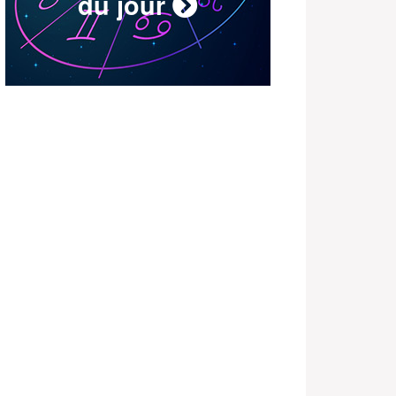
du jour