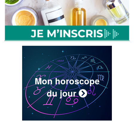
Mon horoscope
du jour