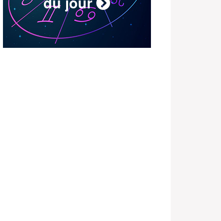
du jour