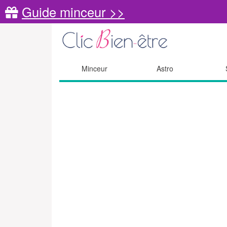
Guide minceur >>
Minceur
Astro