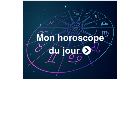
Mon horoscope
du jour