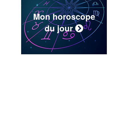
Mon horoscope
du jour