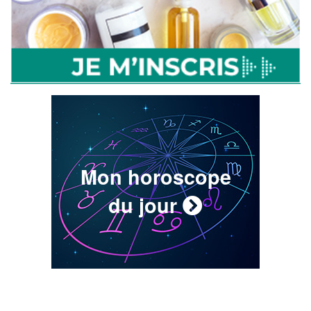
Mon horoscope
du jour