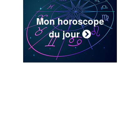
Mon horoscope
du jour