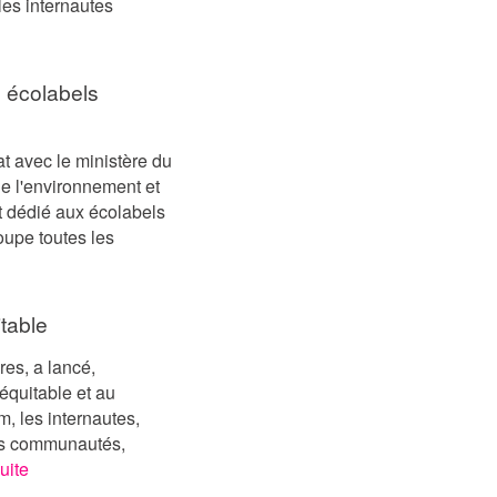
les internautes
x écolabels
at avec le ministère du
e l'environnement et
et dédié aux écolabels
roupe toutes les
table
es, a lancé,
équitable et au
 les internautes,
des communautés,
suite