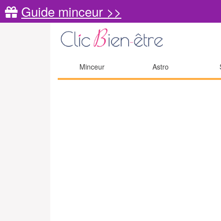
Guide minceur >>
Minceur
Astro