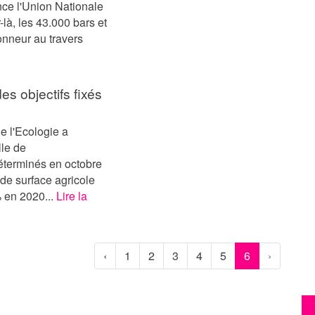
nce l'Union Nationale
-là, les 43.000 bars et
honneur au travers
es objectifs fixés
de l'Ecologie a
lle de
déterminés en octobre
 de surface agricole
% en 2020...
Lire la
‹
1
2
3
4
5
6
›