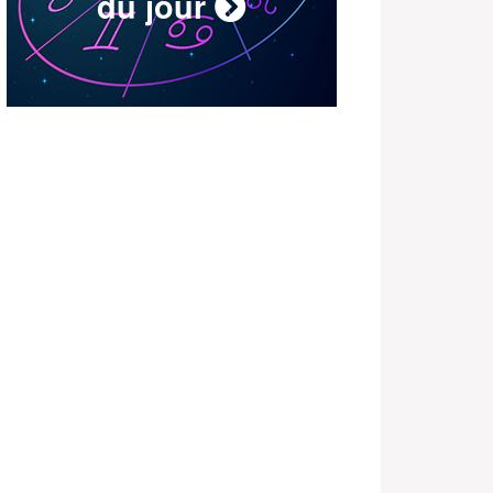
du jour