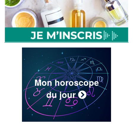
Mon horoscope
du jour