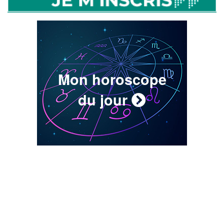
Mon horoscope
du jour