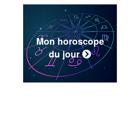
Mon horoscope
du jour