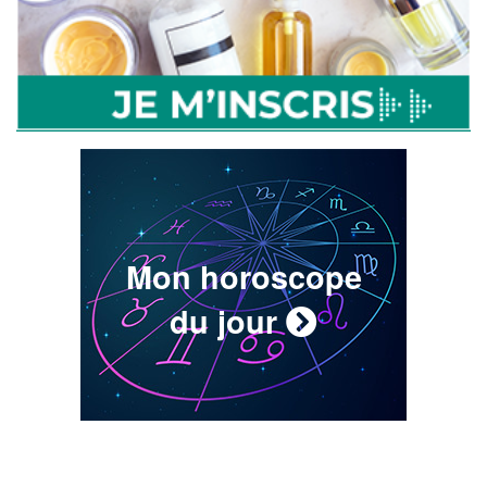
Mon horoscope
du jour