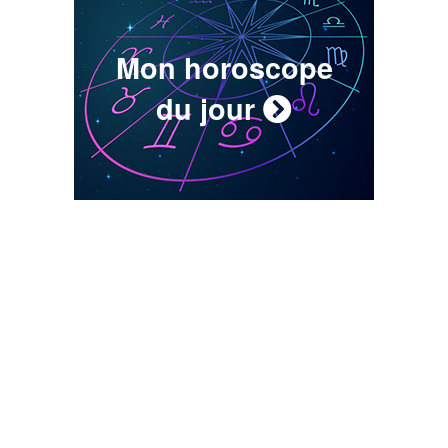
Mon horoscope
du jour