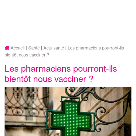
Accueil
Santé
Actu santé
Les pharmaciens pourront-ils
bientôt nous vacciner ?
Les pharmaciens pourront-ils
bientôt nous vacciner ?