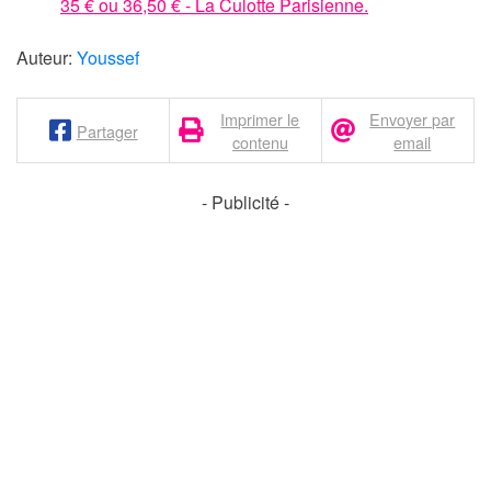
35 € ou 36,50 € - La Culotte Parisienne.
Auteur:
Youssef
Imprimer le
Envoyer par
Partager
contenu
email
- Publicité -