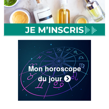
Mon horoscope
du jour