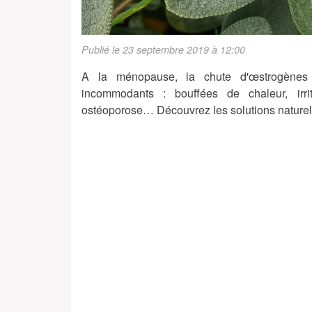
Publié le 23 septembre 2019 à 12:00
A la ménopause, la chute d'œstrogènes
incommodants : bouffées de chaleur, irrit
ostéoporose… Découvrez les solutions naturell