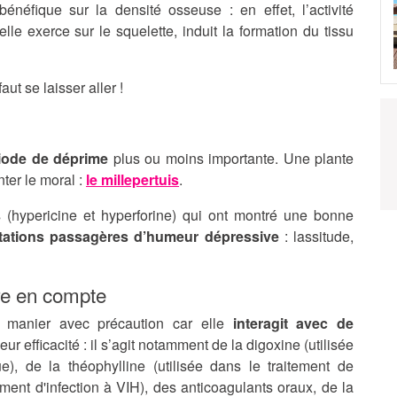
néfique sur la densité osseuse : en effet, l’activité
le exerce sur le squelette, induit la formation du tissu
t se laisser aller !
iode de déprime
plus ou moins importante. Une plante
nter le moral :
le millepertuis
.
s (hypericine et hyperforine) qui ont montré une bonne
tations passagères d’humeur dépressive
: lassitude,
re en compte
 à manier avec précaution car elle
interagit avec de
ur efficacité : il s’agit notamment de la digoxine (utilisée
ue), de la théophylline (utilisée dans le traitement de
itement d'infection à VIH), des anticoagulants oraux, de la