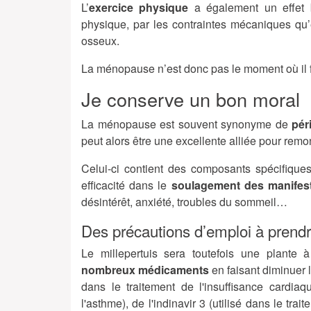
L’
exercice physique
a également un effet bé
physique, par les contraintes mécaniques qu’el
osseux.
La ménopause n’est donc pas le moment où il fau
Je conserve un bon moral
La ménopause est souvent synonyme de
pér
peut alors être une excellente alliée pour remo
Celui-ci contient des composants spécifique
efficacité dans le
soulagement des manifes
désintérêt, anxiété, troubles du sommeil…
Des précautions d’emploi à prend
Le millepertuis sera toutefois une plante
nombreux médicaments
en faisant diminuer le
dans le traitement de l'insuffisance cardiaq
l'asthme), de l'indinavir 3 (utilisé dans le tra