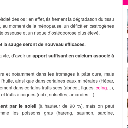
dité des os : en effet, ils freinent la dégradation du tissu
 Or, au moment de la ménopause, un déficit en œstrogènes
erte osseuse et un risque d’ostéoporose plus élevé.
 et la sauge seront de nouveau efficaces
.
a vie, d’avoir un
apport suffisant en calcium associé à
iers et notamment dans les fromages à pâte dure, mais
l’huile, ainsi que dans certaines eaux minérales (Hépar,
ment dans certains fruits secs (abricot, figues,
coing
…),
 et fruits à coques (noix, noisettes, amandes…).
ent par le soleil
(à hauteur de 90 %), mais on peut
comme les poissons gras (hareng, saumon, sardine,