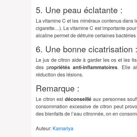
5. Une peau éclatante :
La vitamine C et les minéraux contenus dans le
cigarette…). La vitamine C est importante pou
alcaline permet de détruire certaines bactéries à
6. Une bonne cicatrisation 
Le jus de citron aide à garder les os et les
des p
ropriétés anti-inflammatoires
. Elle a
réduction des lésions.
Remarque :
Le citron est
déconseillé
aux personnes souff
consommation excessive de citron peut provoq
des bienfaits de l’eau citronnée, on en cons
Auteur:
Kamariya