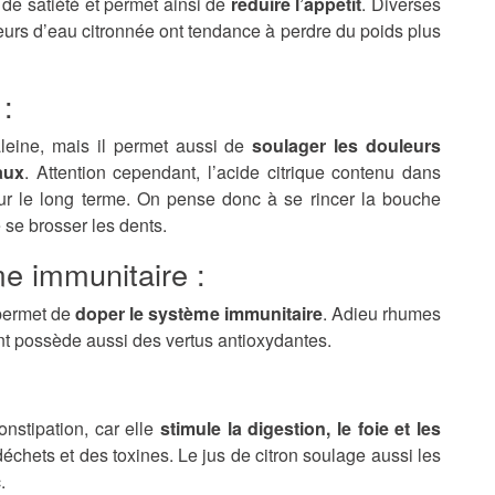
 de satiété et permet ainsi de
réduire l’appétit
. Diverses
urs d’eau citronnée ont tendance à perdre du poids plus
 :
haleine, mais il permet aussi de
soulager les douleurs
aux
. Attention cependant, l’acide citrique contenu dans
 sur le long terme. On pense donc à se rincer la bouche
 se brosser les dents.
e immunitaire :
permet de
doper le système immunitaire
. Adieu rhumes
ent possède aussi des vertus antioxydantes.
onstipation, car elle
stimule la digestion, le foie et les
 déchets et des toxines. Le jus de citron soulage aussi les
.