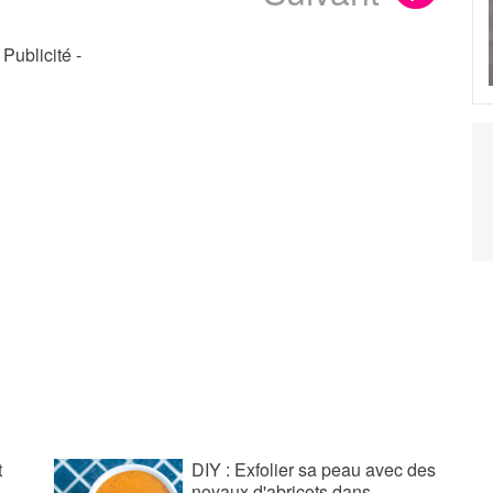
- Publicité -
t
DIY : Exfolier sa peau avec des
noyaux d'abricots
dans