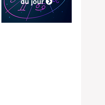
du jour